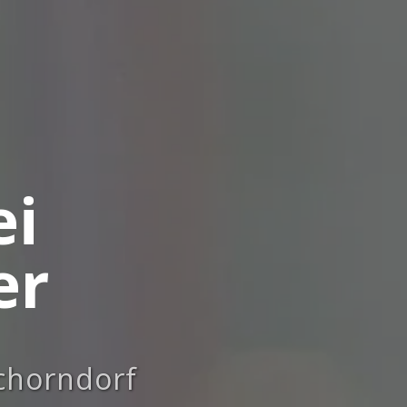
ei
er
Schorndorf